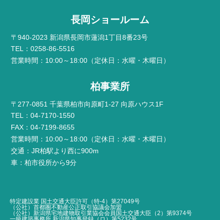
長岡ショールーム
〒940-2023 新潟県長岡市蓮潟1丁目8番23号
TEL：0258-86-5516
営業時間：10:00～18:00（定休日：水曜・木曜日）
柏事業所
〒277-0851 千葉県柏市向原町1-27 向原ハウス1F
TEL：04-7170-1550
FAX：04-7199-8655
営業時間：10:00～18:00（定休日：水曜・木曜日）
交通：JR柏駅より西に900m
車：柏市役所から9分
特定建設業 国土交通大臣許可（特-4）第27049号
（公社）首都圏不動産公正取引協議会加盟
（公社）新潟県宅地建物取引業協会会員国土交通大臣（2）第9374号
一級建築事務所 新潟県知事登録（ロ）第5232号