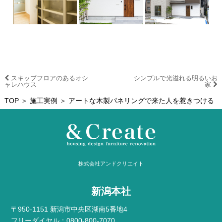
スキップフロアのあるオシ
シンプルで光溢れる明るいお
ャレハウス
家
TOP
＞
施工実例
＞ アートな木製パネリングで来た人を惹きつける
株式会社アンドクリエイト
新潟本社
〒950-1151 新潟市中央区湖南5番地4
フリーダイヤル：0800-800-7070