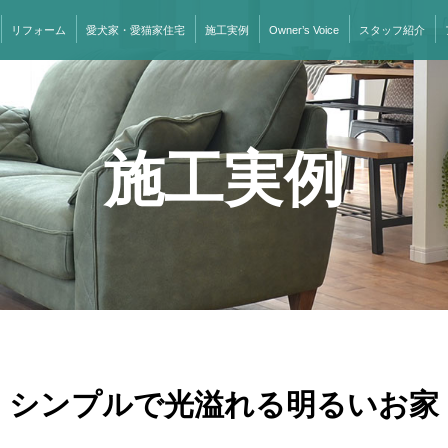
リフォーム
愛犬家・愛猫家住宅
施工実例
Owner’s Voice
スタッフ紹介
施工実例
シンプルで光溢れる明るいお家