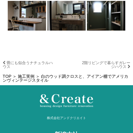
畳にも似合うナチュラルハ
2階リビングで暮らすガレー
ウス
ジハウス
TOP
＞
施工実例
＞ 白のウッド調クロスと、アイアン棚でアメリカ
ンヴィンテージスタイル
株式会社アンドクリエイト