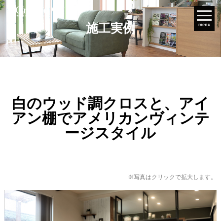
施工実例
menu
白のウッド調クロスと、アイ
アン棚でアメリカンヴィンテ
ージスタイル
※写真はクリックで拡大します。