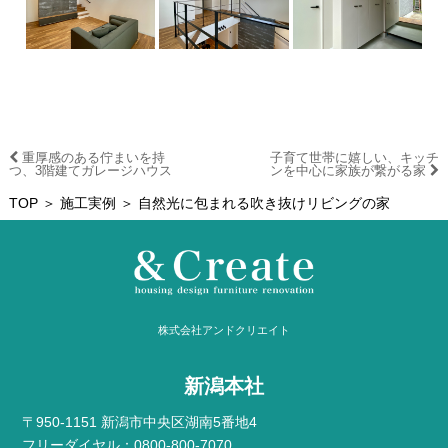
重厚感のある佇まいを持
子育て世帯に嬉しい、キッチ
つ、3階建てガレージハウス
ンを中心に家族が繋がる家
TOP
＞
施工実例
＞ 自然光に包まれる吹き抜けリビングの家
株式会社アンドクリエイト
新潟本社
〒950-1151 新潟市中央区湖南5番地4
フリーダイヤル：0800-800-7070