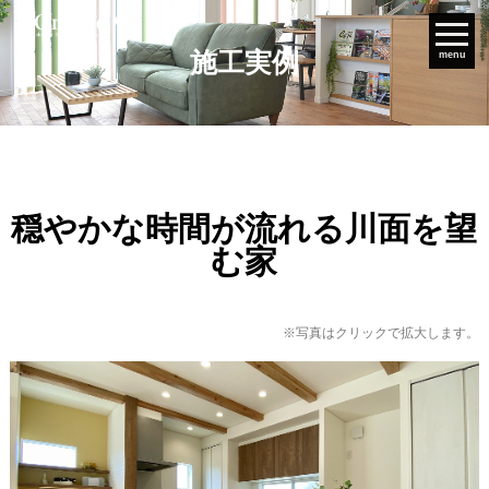
施工実例
menu
穏やかな時間が流れる川面を望
む家
※写真はクリックで拡大します。