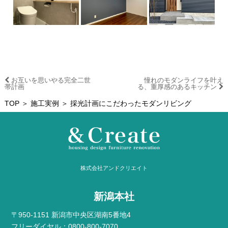
お互いを思いやる完全二世
憧れのモダンライフを叶え
帯計画
る、重厚感のあるキッチン
TOP
＞
施工実例
＞ 採光計画にこだわったモダンリビング
株式会社アンドクリエイト
新潟本社
〒950-1151 新潟市中央区湖南5番地4
フリーダイヤル：0800-800-7070