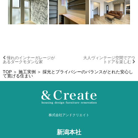
憧れのインナーガレージが
大人ヴィンテージ空間でアウ
あるダークモダンな家
トドアを楽しむ
TOP
＞
施工実例
＞ 採光とプライバシーのバランスがとれた安心し
て寛げる住まい
株式会社アンドクリエイト
新潟本社