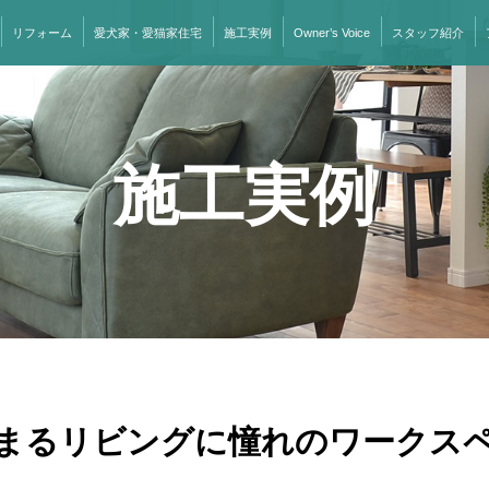
リフォーム
愛犬家・愛猫家住宅
施工実例
Owner’s Voice
スタッフ紹介
施工実例
まるリビングに憧れのワークス