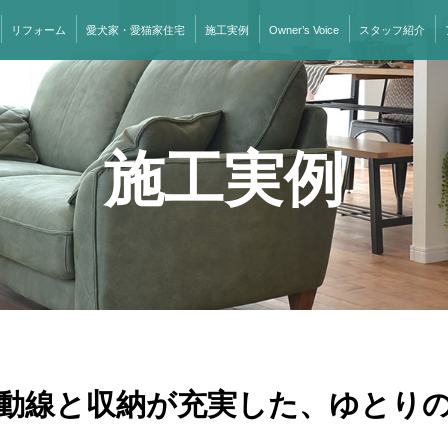
リフォーム
愛犬家・愛猫家住宅
施工実例
Owner’s Voice
スタッフ紹介
施工実例
動線と収納が充実した、ゆとり