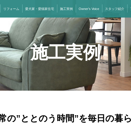
リフォーム
愛犬家・愛猫家住宅
施工実例
Owner’s Voice
スタッフ紹介
施工実例
常の”ととのう時間”を毎日の暮