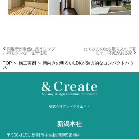
両世帯が自然に集うシンプ
たくさんの光を取り入れて暮
ル和モダンな二世帯住宅
らす、坪庭がある家
TOP
＞
施工実例
＞ 南向きの明るいLDKが魅力的なコンパクトハウ
ス
株式会社アンドクリエイト
新潟本社
〒950-1151 新潟市中央区湖南5番地4