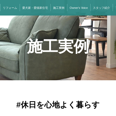
リフォーム
愛犬家・愛猫家住宅
施工実例
Owner’s Voice
スタッフ紹介
施工実例
#休日を心地よく暮らす