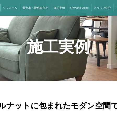
リフォーム
愛犬家・愛猫家住宅
施工実例
Owner’s Voice
スタッフ紹介
施工実例
ルナットに包まれたモダン空間