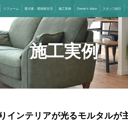
リフォーム
愛犬家・愛猫家住宅
施工実例
Owner’s Voice
スタッフ紹介
施工実例
りインテリアが光るモルタルが