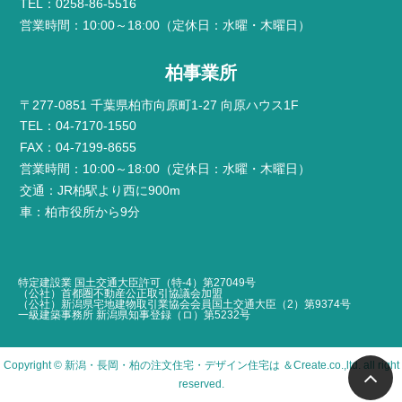
TEL：0258-86-5516
営業時間：10:00～18:00（定休日：水曜・木曜日）
柏事業所
〒277-0851 千葉県柏市向原町1-27 向原ハウス1F
TEL：04-7170-1550
FAX：04-7199-8655
営業時間：10:00～18:00（定休日：水曜・木曜日）
交通：JR柏駅より西に900m
車：柏市役所から9分
特定建設業 国土交通大臣許可（特-4）第27049号
（公社）首都圏不動産公正取引協議会加盟
（公社）新潟県宅地建物取引業協会会員国土交通大臣（2）第9374号
一級建築事務所 新潟県知事登録（ロ）第5232号
Copyright ©
新潟・長岡・柏の注文住宅・デザイン住宅は ＆Create
.co.,ltd. all right
reserved.