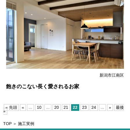
新潟市江南区
飽きのこない長く愛されるお家
« 先頭
«
...
10
...
20
21
22
23
24
...
»
最後
»
TOP
＞ 施工実例