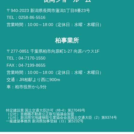
〒940-2023 新潟県長岡市蓮潟1丁目8番23号
TEL：0258-86-5516
営業時間：10:00～18:00（定休日：水曜・木曜日）
柏事業所
〒277-0851 千葉県柏市向原町1-27 向原ハウス1F
TEL：04-7170-1550
FAX：04-7199-8655
営業時間：10:00～18:00（定休日：水曜・木曜日）
交通：JR柏駅より西に900m
車：柏市役所から9分
特定建設業 国土交通大臣許可（特-4）第27049号
（公社）首都圏不動産公正取引協議会加盟
（公社）新潟県宅地建物取引業協会会員国土交通大臣（2）第9374号
一級建築事務所 新潟県知事登録（ロ）第5232号