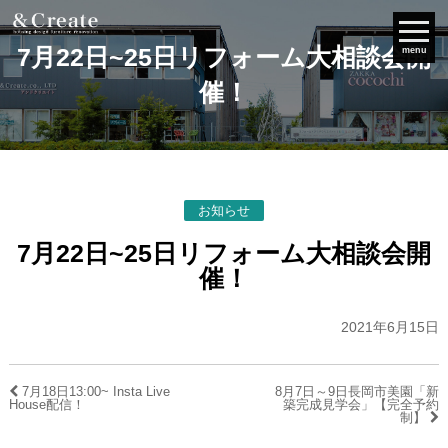
7月22日~25日リフォーム大相談会開
menu
催！
お知らせ
7月22日~25日リフォーム大相談会開
催！
2021年6月15日
7月18日13:00~ Insta Live
8月7日～9日長岡市美園「新
House配信！
築完成見学会」【完全予約
制】