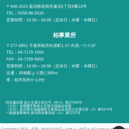
〒940-2023 新潟県長岡市蓮潟1丁目8番23号
TEL：0258-86-5516
営業時間：10:00～18:00（定休日：水曜・木曜日）
柏事業所
〒277-0851 千葉県柏市向原町1-27 向原ハウス1F
TEL：04-7170-1550
FAX：04-7199-8655
営業時間：10:00～18:00（定休日：水曜・木曜日）
交通：JR柏駅より西に900m
車：柏市役所から9分
特定建設業 国土交通大臣許可（特-4）第27049号
（公社）首都圏不動産公正取引協議会加盟
（公社）新潟県宅地建物取引業協会会員国土交通大臣（2）第9374号
一級建築事務所 新潟県知事登録（ロ）第5232号
Copyright ©
新潟・長岡・柏の注文住宅・デザイン住宅は ＆Create
.co.,ltd. all right