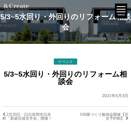
5/3~5水回り・外回りのリフォーム相談
menu
会
イベント
5/3~5水回り・外回りのリフォーム相
談会
2021年5月3日
2月20日・21日長岡市日赤
GW家づくり勉強会開催【完
町「新築完成見学会」開催！
全予約制】