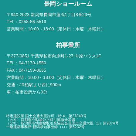
長岡ショールーム
〒940-2023 新潟県長岡市蓮潟1丁目8番23号
TEL：0258-86-5516
営業時間：10:00～18:00（定休日：水曜・木曜日）
柏事業所
〒277-0851 千葉県柏市向原町1-27 向原ハウス1F
TEL：04-7170-1550
FAX：04-7199-8655
営業時間：10:00～18:00（定休日：水曜・木曜日）
交通：JR柏駅より西に900m
車：柏市役所から9分
特定建設業 国土交通大臣許可（特-4）第27049号
（公社）首都圏不動産公正取引協議会加盟
（公社）新潟県宅地建物取引業協会会員国土交通大臣（2）第9374号
一級建築事務所 新潟県知事登録（ロ）第5232号