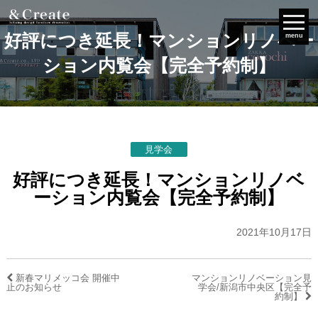
好評につき延長！マンションリノベー
menu
ション内覧会【完全予約制】
見学会
好評につき延長！マンションリノベ
ーション内覧会【完全予約制】
2021年10月17日
新春マリメッコ会 開催中
マンションリノベーション見
止のお知らせ
学会/新潟市中央区【完全予
約制】