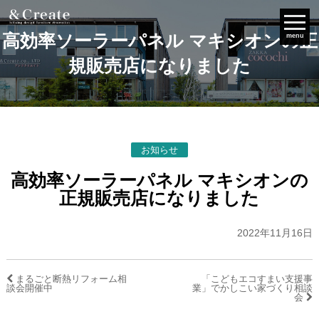
高効率ソーラーパネル マキシオンの正
menu
規販売店になりました
お知らせ
高効率ソーラーパネル マキシオンの
正規販売店になりました
2022年11月16日
まるごと断熱リフォーム相
「こどもエコすまい支援事
談会開催中
業」でかしこい家づくり相談
会