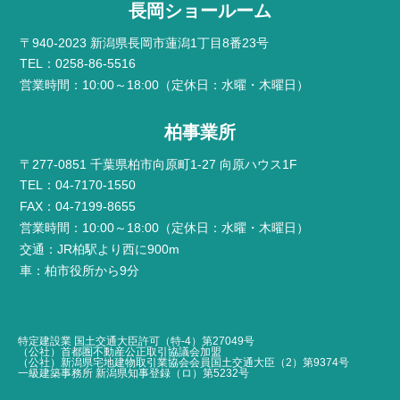
長岡ショールーム
〒940-2023 新潟県長岡市蓮潟1丁目8番23号
TEL：0258-86-5516
営業時間：10:00～18:00（定休日：水曜・木曜日）
柏事業所
〒277-0851 千葉県柏市向原町1-27 向原ハウス1F
TEL：04-7170-1550
FAX：04-7199-8655
営業時間：10:00～18:00（定休日：水曜・木曜日）
交通：JR柏駅より西に900m
車：柏市役所から9分
特定建設業 国土交通大臣許可（特-4）第27049号
（公社）首都圏不動産公正取引協議会加盟
（公社）新潟県宅地建物取引業協会会員国土交通大臣（2）第9374号
一級建築事務所 新潟県知事登録（ロ）第5232号