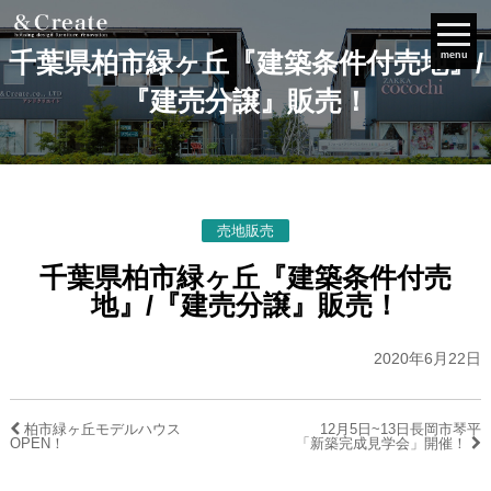
千葉県柏市緑ヶ丘『建築条件付売地』/
menu
『建売分譲』販売！
売地販売
千葉県柏市緑ヶ丘『建築条件付売
地』/『建売分譲』販売！
2020年6月22日
柏市緑ヶ丘モデルハウス
12月5日~13日長岡市琴平
OPEN！
「新築完成見学会」開催！