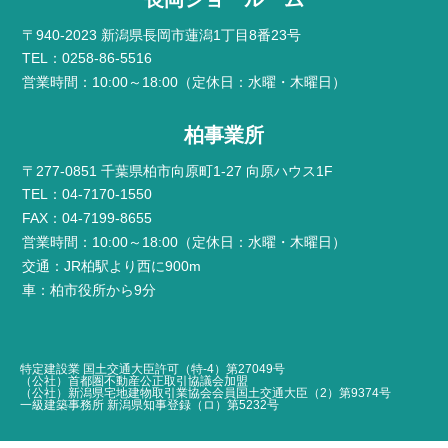
〒940-2023 新潟県長岡市蓮潟1丁目8番23号
TEL：0258-86-5516
営業時間：10:00～18:00（定休日：水曜・木曜日）
柏事業所
〒277-0851 千葉県柏市向原町1-27 向原ハウス1F
TEL：04-7170-1550
FAX：04-7199-8655
営業時間：10:00～18:00（定休日：水曜・木曜日）
交通：JR柏駅より西に900m
車：柏市役所から9分
特定建設業 国土交通大臣許可（特-4）第27049号
（公社）首都圏不動産公正取引協議会加盟
（公社）新潟県宅地建物取引業協会会員国土交通大臣（2）第9374号
一級建築事務所 新潟県知事登録（ロ）第5232号